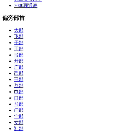
7000现通表
偏旁部首
大部
飞部
干部
工部
弓部
廾部
广部
己部
彐部
彑部
巾部
口部
马部
门部
宀部
女部
犭部