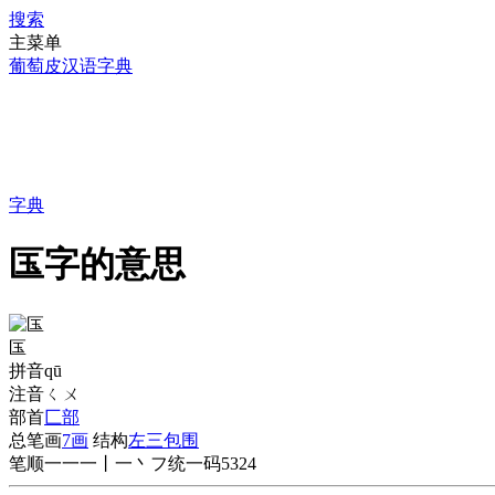
搜索
主菜单
葡萄皮汉语字典
字典
匤字的意思
匤
拼音
qū
注音
ㄑㄨ
部首
匚部
总笔画
7画
结构
左三包围
笔顺
一一一丨一丶フ
统一码
5324