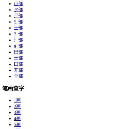
山部
彡部
尸部
饣部
士部
扌部
氵部
纟部
巳部
土部
囗部
兀部
全部
笔画查字
1画
2画
3画
4画
5画