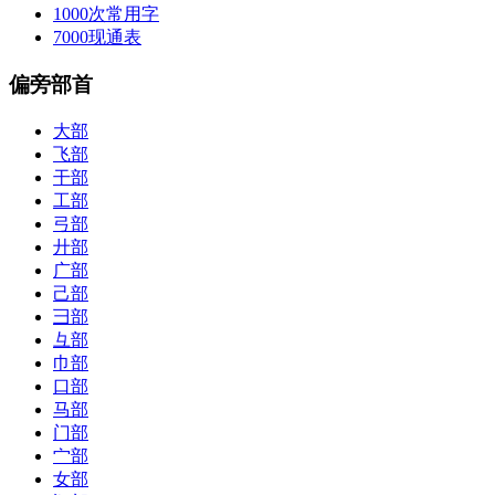
1000次常用字
7000现通表
偏旁部首
大部
飞部
干部
工部
弓部
廾部
广部
己部
彐部
彑部
巾部
口部
马部
门部
宀部
女部