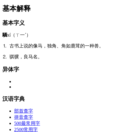
基本解释
基本字义
驨
xí（ㄒ一ˊ）
⒈ 古书上说的像马，独角、角如鹿茸的一种兽。
⒉ 骐骥，良马名。
异体字
汉语字典
部首查字
拼音查字
500最常用字
2500常用字