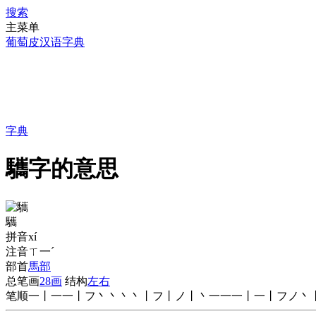
搜索
主菜单
葡萄皮汉语字典
字典
驨字的意思
驨
拼音
xí
注音
ㄒ一ˊ
部首
馬部
总笔画
28画
结构
左右
笔顺
一丨一一丨フ丶丶丶丶丨フ丨ノ丨丶一一一丨一丨フノ丶