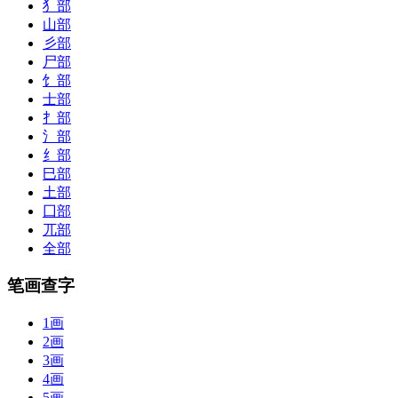
犭部
山部
彡部
尸部
饣部
士部
扌部
氵部
纟部
巳部
土部
囗部
兀部
全部
笔画查字
1画
2画
3画
4画
5画